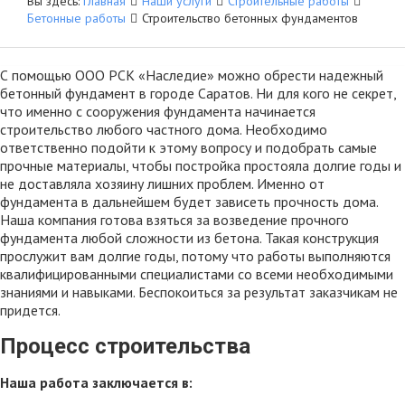
Вы здесь:
Главная
Наши услуги
Строительные работы
Бетонные работы
Наши услуги
Строительство бетонных фундаментов
Наши проекты
С помощью ООО РСК «Наследие» можно обрести надежный
бетонный фундамент в городе Саратов. Ни для кого не секрет,
Календарь 2020
что именно с сооружения фундамента начинается
строительство любого частного дома. Необходимо
Калькуляторы
ответственно подойти к этому вопросу и подобрать самые
прочные материалы, чтобы постройка простояла долгие годы и
Контакты
не доставляла хозяину лишних проблем. Именно от
фундамента в дальнейшем будет зависеть прочность дома.
Наша компания готова взяться за возведение прочного
фундамента любой сложности из бетона. Такая конструкция
прослужит вам долгие годы, потому что работы выполняются
квалифицированными специалистами со всеми необходимыми
знаниями и навыками. Беспокоиться за результат заказчикам не
придется.
Процесс строительства
Наша работа заключается в: